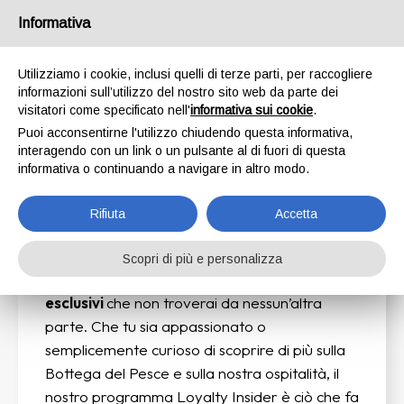
Informativa
Utilizziamo i cookie, inclusi quelli di terze parti, per raccogliere
Entra nel Programma
informazioni sull’utilizzo del nostro sito web da parte dei
visitatori come specificato nell'
informativa sui cookie
.
Loyalty Insider
Puoi acconsentirne l'utilizzo chiudendo questa informativa,
interagendo con un link o un pulsante al di fuori di questa
informativa o continuando a navigare in altro modo.
Rifiuta
Accetta
Vuoi essere il primo a conoscere le ultime
novità, offerte esclusive e consigli utili?
Scopri di più e personalizza
Iscrivendoti avrai accesso a contenuti
esclusivi
che non troverai da nessun’altra
parte. Che tu sia appassionato o
semplicemente curioso di scoprire di più sulla
Bottega del Pesce e sulla nostra ospitalità, il
nostro programma Loyalty Insider è ciò che fa